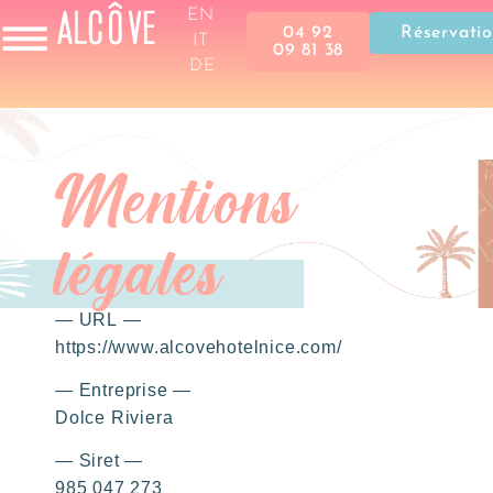
EN
04 92
Réservati
IT
09 81 38
DE
Mentions
légales
— URL —
https://www.alcovehotelnice.com/
— Entreprise —
Dolce Riviera
— Siret —
985 047 273