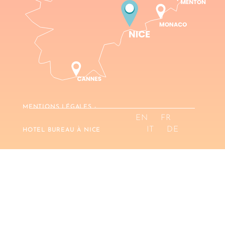
MENTIONS LÉGALES -
EN
FR
IT
DE
HOTEL BUREAU À NICE