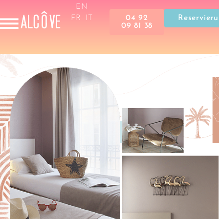
EN
04 92
Reservier
FR
IT
09 81 38